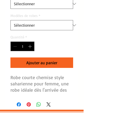
Modèles de robes
*
Quantité
*
Ajouter au panier
Robe courte chemise style
saharienne pour femme, une
robe idéale dès l'arrivée des
beaux jours.
Une petite robe qui se veut
décontractée, toute en restant
féminine.