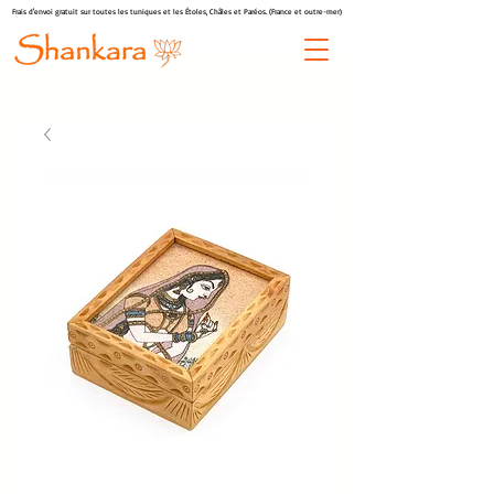
Frais d'envoi gratuit sur toutes les tuniques et les Étoles, Châles et Paréos. (France et outre-mer)