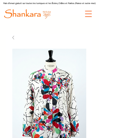
Frais d'envoi gratuit sur toutes les tuniques et les Étoles, Châles et Paréos. (France et outre-mer)