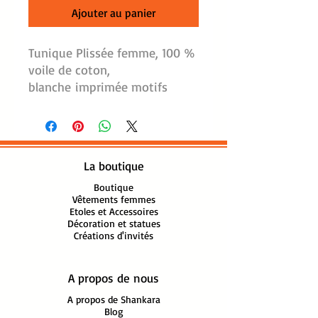
Ajouter au panier
Tunique Plissée femme, 100 %
voile de coton,
blanche imprimée motifs
floraux et branches de corail
coloré, avec plis surpiqués sur
le devant, de chaque côté du
boutonnage.
La boutique
Boutons nacrés.
Petit col montant, encolure en
Boutique
Vêtements femmes
V.
Etoles et Accessoires
Coupe cintrée, base arrondie.
Décoration et statues
Créations d'invités
Manches longues
retroussables au coude par
une patte boutonnée.
A propos de nous
Boutons nacrés.
A propos de Shankara
Pinces poitrine et pinces taille
Blog