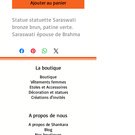
Ajouter au panier
Statue statuette Saraswati
bronze brun, patine verte.
Saraswati épouse de Brahma
le créateur du panthéon
hindou, est la déesse de la
connaissance, des arts, des
sciences, de la parole.
La boutique
Représentée simplement
vétue de son sari blanc, juste
Boutique
Vêtements femmes
coiffée d'une couronne étant
Etoles et Accessoires
désintéressée des choses
Décoration et statues
Créations d'invités
matérielles.
Sa monture est un cygne
blanc symbole de pureté et de
A propos de nous
beauté ou un paon.
A propos de Shankara
De ses 4 bras, elle joue de la
Blog
Nos boutiques