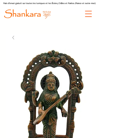
Frais d'envoi gratuit sur toutes les tuniques et les Étoles, Châles et Paréos. (France et outre-mer)