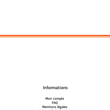
coiffe appelée karanda-mukuta
symbole de son appartenance
divine.
il supprime les obstacles , ouvre les
portes et sait récompenser le
chercheur de vérité d'un peu de
douceur.
Toutes nos statuettes et statues en
bronze sont des pièces originales
sélectionnées par nos soins pour la
richesse de leurs détails et la
qualité de leur fabrication.
origine Inde
Réf: Statue statuette Ganesh assis
bronze N198
Informations
H: 8 cm, P: 0.40 Kg
Mon compte
FAQ
PIÈCE UNIQUE
Mentions légales