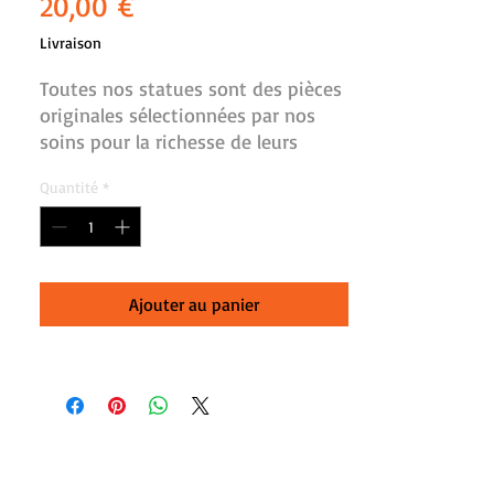
Prix
20,00 €
Livraison
Toutes nos statues sont des pièces 
originales sélectionnées par nos 
soins pour la richesse de leurs 
détails et la qualité de leurs 
Quantité
*
fabrications. Réf:N306 Elephant 
bois peint
 H:15 cm, Lg:9 cm, L:13 
cm,,Poids:0.67Kg
Ajouter au panier