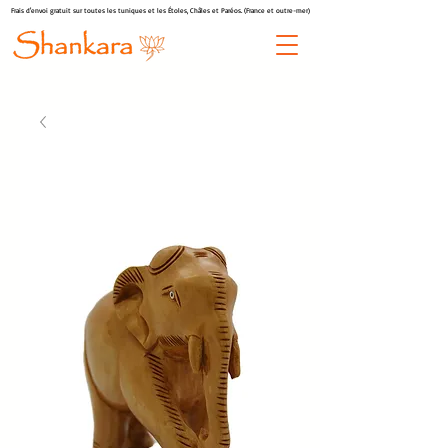
Frais d'envoi gratuit sur toutes les tuniques et les Étoles, Châles et Paréos. (France et outre-mer)