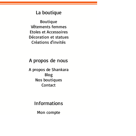
fabrications. Réf:N302 
Elephant bois 
La boutique
 H:12 cm, Lg:7 cm, L:15 cm, 
Poids:0.39Kg
Boutique
Vêtements femmes
Etoles et Accessoires
Décoration et statues
Créations d'invités
A propos de nous
A propos de Shankara
Blog
Nos boutiques
Contact
Informations
Mon compte
FAQ
Mentions légales
Conditions Générales de Vente
Politique
de Confidentialité