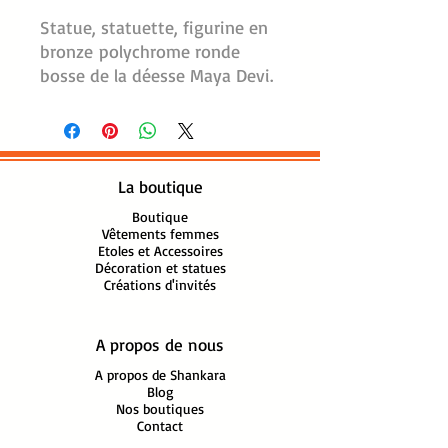
Statue, statuette, figurine en
bronze polychrome ronde
bosse de la déesse Maya Devi.
Mére de Siddhartha Gautama,
le prince indien qui deviendra
le Bouddha historique appelé
le "Bienheureux" ou l'Eveillé".
La boutique
Representée dans la position
debout, symbolisant la scène
Boutique
Vêtements femmes
de la nativité.
Etoles et Accessoires
Siddhartha serait né en 566 av
Décoration et statues
Créations d'invités
Jc dans un bois
sacré à de Lumbini près
de Kapilavastu la cité de son
A propos de nous
père Śuddhodana, située
A propos de Shankara
au Népal sur les contreforts
Blog
de l'Himalaya. Selon le
Nos boutiques
Contact
Buddhacharita (Actes du