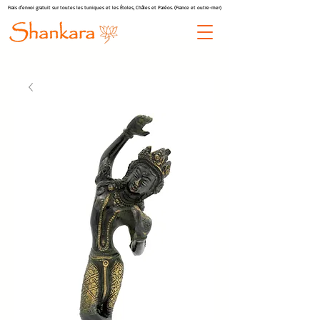
Frais d'envoi gratuit sur toutes les tuniques et les Étoles, Châles et Paréos. (France et outre-mer)