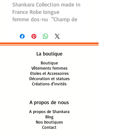
Shankara Collection made in
France Robe longue
femme dos-nu "Champ de
fleurs fuschias"
Robe longue femme dos nu en
voile de coton imprimé pour
femmes, confectionnée à la
La boutique
main, dans un atelier français
situé en plein coeur du village
Boutique
Vêtements femmes
du Haut de Cagnes par
Etoles et Accessoires
Chouchoufleur, une jeune
Décoration et statues
Créations d'invités
créatrice styliste.
Nous avons sélectionné pour
vous, le tissu imprimé fleuri,
A propos de nous
haut en couleurs pour
A propos de Shankara
confectionner cette robe
Blog
longue pleine de 'peps' qui va
Nos boutiques
Contact
égayer votre été.
Un dos-nu qui laisse