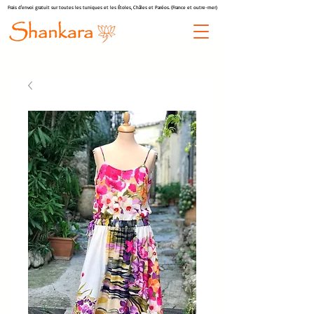
Frais d'envoi gratuit sur toutes les tuniques et les Étoles, Châles et Paréos. (France et outre-mer)