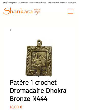
Frais d'envoi gratuit sur toutes les tuniques et les Étoles, Châles et Paréos. (France et outre-mer)
Patère 1 crochet
Dromadaire Dhokra
Bronze N444
Prix
18,00 €