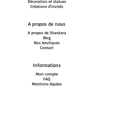
Réf: Patère 1 crochet
Décoration et statues
Créations d'invités
Dromadaire Dhokra Bronze
N444
H: 3.5 cm, Lg: 7 cm, L: 9.5 cm,
A propos de nous
Poids: 0.20kg
A propos de Shankara
Blog
Nos boutiques
Contact
Informations
Mon compte
FAQ
Mentions légales
Conditions Générales de Vente
Politique
de Confidentialité
PAIEMENTS Sécurisés‎ PAYPAL
En savoir plus