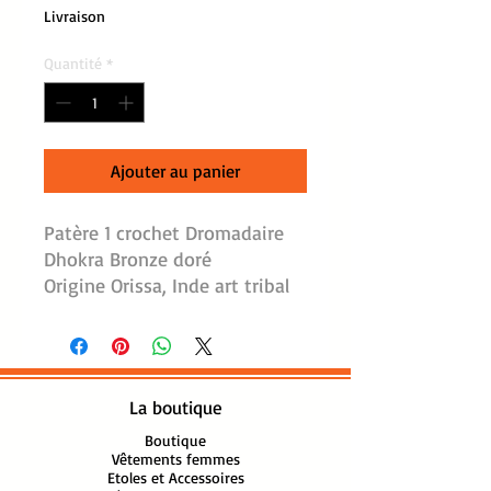
Livraison
Quantité
*
Ajouter au panier
Patère 1 crochet Dromadaire
Dhokra Bronze doré
Origine Orissa, Inde art tribal
dhokra
Toutes nos statues en bronze
sont des pièces originales
sélectionnées par nos soins
La boutique
pour la richesse de leurs
détails et la qualité de leur
Boutique
Vêtements femmes
fabrication.
Etoles et Accessoires