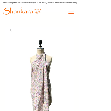
Frais d'envoi gratuit sur toutes les tuniques et les Étoles, Châles et Paréos. (France et outre-mer)