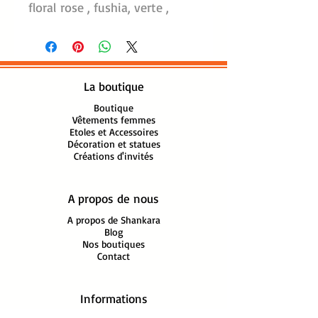
floral rose , fushia, verte ,
jaune couleur dominante rose.
Tissu coton japonais aux
motifs délicats
La boutique
Retrouvez cet imprimé dans
un modèle de Chemisier et de
Boutique
Vêtements femmes
tunique Plissée de la
Etoles et Accessoires
Collection Shankara.
Décoration et statues
Créations d'invités
Dimension: 115 X 170 cm
Lavable machine
A propos de nous
Matière : 100%coton
A propos de Shankara
Blog
Réf: Paréo sarong écharpe -
Nos boutiques
Contact
Ikebana - Rose -16022P
Informations