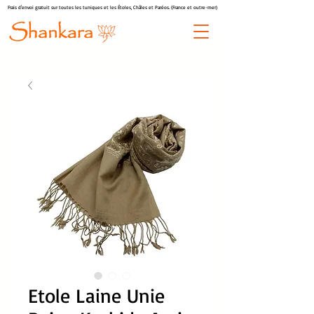
Frais d'envoi gratuit sur toutes les tuniques et les Étoles, Châles et Paréos. (France et outre-mer)
Etole Laine Unie