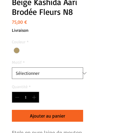
Beige Kashida Aari
Brodée Fleurs N8
Prix
75,00 €
Livraison
Couleur
*
Motif
*
Quantité
*
Ajouter au panier
Etole en pure laine de mouton