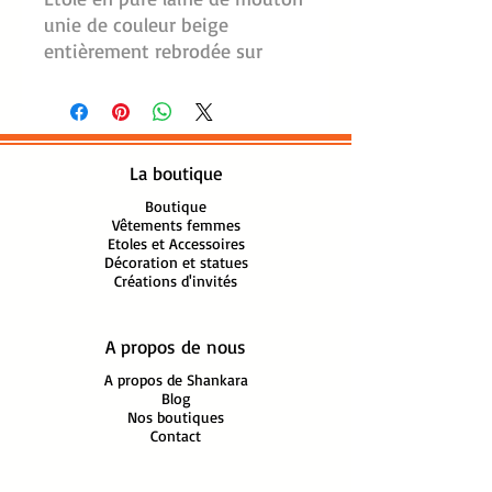
unie de couleur beige
entièrement rebrodée sur
toute la surface d'une
composition florale ton sur
ton.
La boutique
Un travail de
broderie nommé Aari
Boutique
Vêtements femmes
fameux de la région du Nord
Etoles et Accessoires
de l'Inde.
Décoration et statues
Créations d'invités
Les motifs souvent
complexes de fleurs, feuilles et
d'arabesques
A propos de nous
végétales prennent vie à
A propos de Shankara
mesure que les points
Blog
répéttitifs se succèdent et que
Nos boutiques
Contact
s'enchainent les boucles
créant de la profondeur, de la