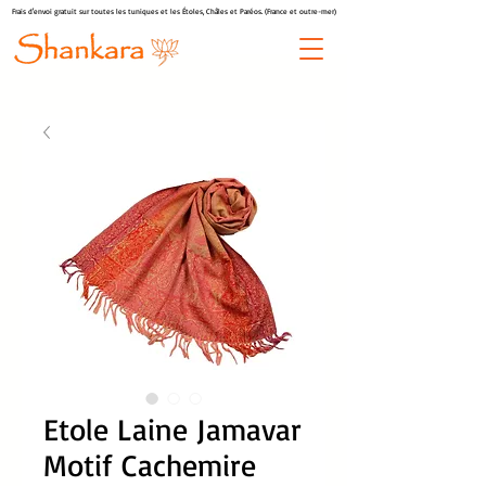
Frais d'envoi gratuit sur toutes les tuniques et les Étoles, Châles et Paréos. (France et outre-mer)
Etole Laine Jamavar
Motif Cachemire