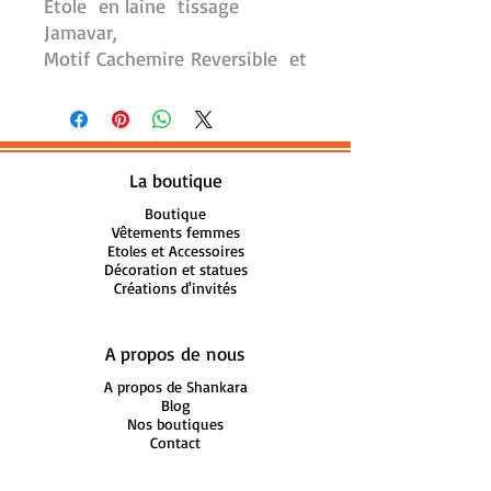
Etole en laine tissage
Jamavar,
Motif Cachemire Reversible et
travail de découpe réalisé à la
main
Couleur: Crème/Rouge
La boutique
Dimension: l: 75 cm L: 206 cm
Motifs arabesques ou
Boutique
Vêtements femmes
cachemires Paisley Jamavar
Etoles et Accessoires
Tissage Mêtier à tisser
Décoration et statues
Créations d'invités
Jacquard
100% pure laine
Lavable en machine froid,
A propos de nous
séchage à plat
A propos de Shankara
Blog
Fabrication artisanale Inde
Nos boutiques
Contact
Importation directe
Commercialisation circuit