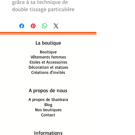
grâce à sa technique de
double tissage particulière
avec travail de découpe par
endroit
Couleur: Noire/Violine
La boutique
Dimension: l: 75 cm L: 206 cm
Motifs arabesques ou
Boutique
Vêtements femmes
cachemires Paisley Jamavar
Etoles et Accessoires
Tissage Mêtier à tisser
Décoration et statues
Créations d'invités
Jacquard
100% pure laine
Fabrication artisanale Inde
A propos de nous
Importation directe
A propos de Shankara
Commercialisation circuit
Blog
court
Nos boutiques
Contact
Réf: Etole Laine
Motif Cachemire Paisley
Informations