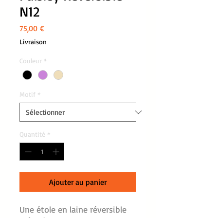
N12
Prix
75,00 €
Livraison
Couleur
*
Motif
*
Quantité
*
Ajouter au panier
Une étole en laine réversible