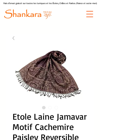
Frais d'envoi gratuit sur toutes les tuniques et les Étoles, Châles et Paréos. (France et outre-mer)
Etole Laine Jamavar
Motif Cachemire
Paisley Reversible