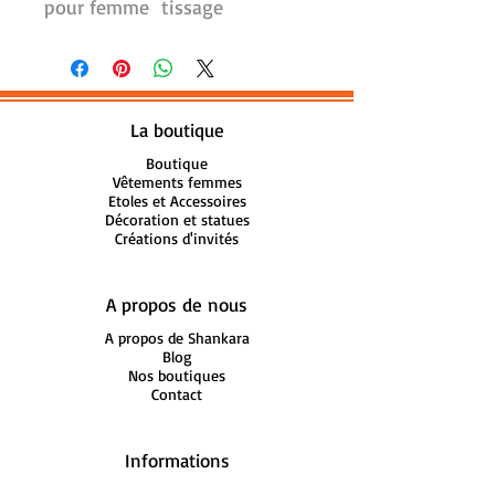
pour femme tissage
reversible double face, motifs
cachemires Couleurs
dominantes rose et beige
Motifs cachemires
La boutique
traditionnels Paisley
Finition franges torsadées à la
Boutique
Vêtements femmes
main
Etoles et Accessoires
Tissage artisanal, origine Inde
Décoration et statues
Créations d'invités
du Nord
Laine Cachemire
Dimension : 165 cm x 35 cm
A propos de nous
Lavage à la main
A propos de Shankara
Blog
Ref : ELC18
Nos boutiques
Contact
Informations
Mon compte