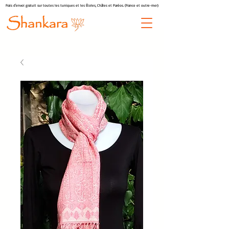
Frais d'envoi gratuit sur toutes les tuniques et les Étoles, Châles et Paréos. (France et outre-mer)