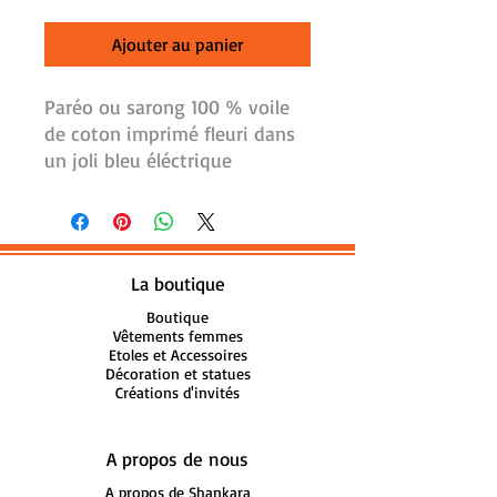
Ajouter au panier
Paréo ou sarong 100 % voile
de coton imprimé fleuri dans
un joli bleu éléctrique
L'accessoire indispensable de
l'été !
Tous nos paréos peuvent être
assortis aux robes de la
La boutique
Collection Shankara.
Imaginez-vous en vacances...
Boutique
Vêtements femmes
Arrivée à la piscine de votre
Etoles et Accessoires
bel hotel, dans votre jolie
Décoration et statues
Créations d'invités
robe longue ou courte, (ça
c'est à vous de voir !). dont
l'imprimé fera tout son effet.
A propos de nous
Et comble du chic et de
A propos de Shankara