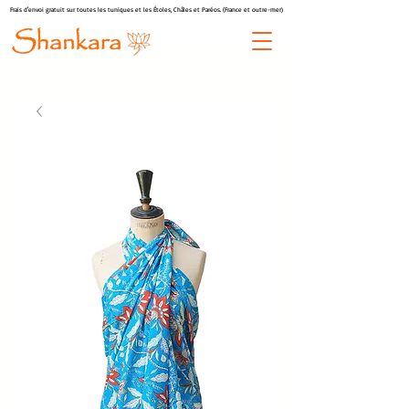
Frais d'envoi gratuit sur toutes les tuniques et les Étoles, Châles et Paréos. (France et outre-mer)