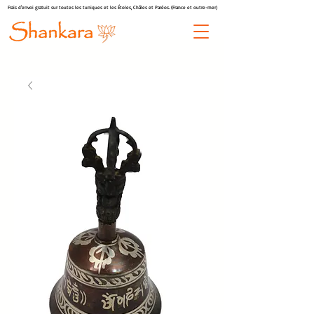
Frais d'envoi gratuit sur toutes les tuniques et les Étoles, Châles et Paréos. (France et outre-mer)