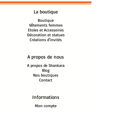
détails et la qualité de leur 
fabrication.

La boutique
Ref:N477 H:16 cm, Lg:9 cm, L: 
cm, Pd:0.35 kg
Boutique
Vêtements femmes
Etoles et Accessoires
Décoration et statues
Créations d'invités
A propos de nous
A propos de Shankara
Blog
Nos boutiques
Contact
Informations
Mon compte
FAQ
Mentions légales
Conditions Générales de Vente
Politique
de Confidentialité