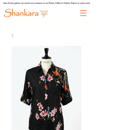
Frais d'envoi gratuit sur toutes les tuniques et les Étoles, Châles et Paréos. (France et outre-mer)