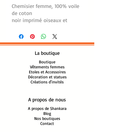
Chemisier femme, 100% voile
de coton
noir imprimé oiseaux et
grappes de fleurs.
Col chemise, pinces poitrine et
pinces taille dans le dos.
Manches 3/4 à revers fendus.
La boutique
Boutons nacrés.
Une poche poitrine. Coupe
Boutique
Vêtements femmes
cintrée, Base arrondie.
Etoles et Accessoires
Lavable en machine.
Décoration et statues
Créations d'invités
Existe dans toutes les tailles S
M L XL XXL XXXL
A propos de nous
Réf: Chemisier - Noir-
A propos de Shankara
Oiseaux - 15009CH
Blog
Nos boutiques
Contact