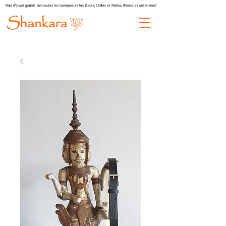
Frais d'envoi gratuit sur toutes les tuniques et les Étoles, Châles et Paréos. (France et outre-mer)