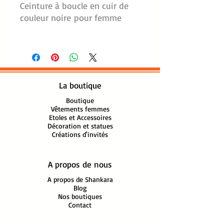
Ceinture à boucle en cuir de
couleur noire pour femme
Lanière de cuir : 121 cm de
longueur boucle comprise,
largeur 2,5 cm
Boucle à ardillon forme
La boutique
rectangle 3 cm en acier
inoxydable de couleur argenté,
Boutique
Vêtements femmes
bords arrondis
Etoles et Accessoires
1 passant, 5 trous
Décoration et statues
Créations d'invités
Cuir grainé Made in Italie
Ref : Ceinture - Cuir - Noire -
A propos de nous
CTCN
A propos de Shankara
Blog
Nos boutiques
Contact