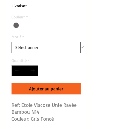
Livraison
Couleur
*
Motif
*
Quantité
*
Ajouter au panier
Ref: Etole Viscose Unie Rayée
Bambou N14
Couleur: Gris Foncé
Dimension: l:70 cm, L:202 cm