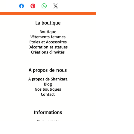
100% Viscose Bambou
surpiqué
Finitions franges tressées
La boutique
Lavage machine 30°, séchage
à plat
Boutique
Vêtements femmes
Travail de broderie réalisé à la
Etoles et Accessoires
main
Décoration et statues
Créations d'invités
Fabrication artisanale Inde
A propos de nous
A propos de Shankara
Blog
Nos boutiques
Contact
Informations
Mon compte
FAQ
Mentions légales