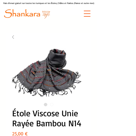
Frais d'envoi gratuit sur toutes les tuniques et les Étoles, Châles et Paréos. (France et outre-mer)
Étole Viscose Unie
Rayée Bambou N14
Prix
25,00 €