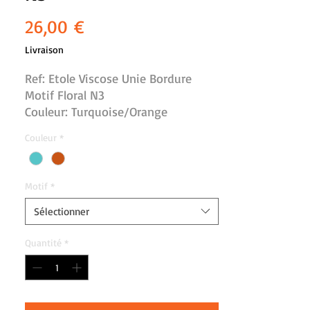
Prix
26,00 €
Livraison
Ref: Etole Viscose Unie Bordure
Motif Floral N3
Couleur: Turquoise/Orange
Dimension: l:70 cm, L:215 cm
Couleur
*
100% Viscose
Finitions franges tressées
Lavage machine 30°, séchage à plat
Motif
*
Fabrication artisanale Inde
Sélectionner
Quantité
*