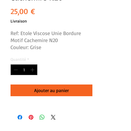
Prix
25,00 €
Livraison
Ref: Etole Viscose Unie Bordure 
Motif Cachemire N20

Couleur: Grise

Dimension: l:74 cm, L:202 cm

Quantité
*
100% Viscose

Finitions franges tressées

Lavage machine 30°, séchage à plat

Ajouter au panier