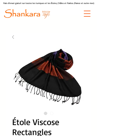
Frais d'envoi gratuit sur toutes les tuniques et les Étoles, Châles et Paréos. (France et outre-mer)
Étole Viscose
Rectangles