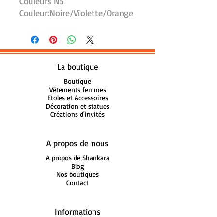
Couleurs N5
Couleur:Noire/Violette/Orange
Dimension: l:64 cm, L:204 cm
100% Viscose
Finitions franges tressées
Lavage machine 30°, séchage
La boutique
à plat
Fabrication artisanale Inde
Boutique
Vêtements femmes
Etoles et Accessoires
Décoration et statues
Créations d'invités
A propos de nous
A propos de Shankara
Blog
Nos boutiques
Contact
Informations