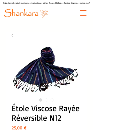
Frais d'envoi gratuit sur toutes les tuniques et les Étoles, Châles et Paréos. (France et outre-mer)
Étole Viscose Rayée
Réversible N12
Prix
25,00 €