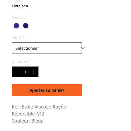
Livraison
Couleur
*
Motif
*
Quantité
*
Ajouter au panier
Ref: Etole Viscose Rayée
Réversible N12
Couleur: Bleue
Dimension: l:74 cm, L:204 cm