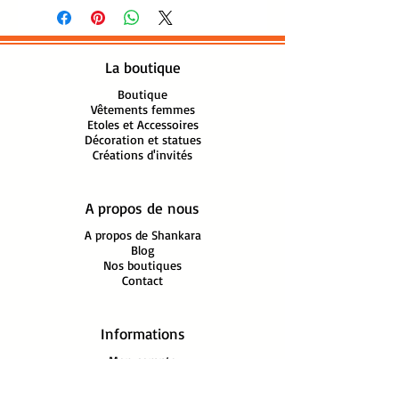
100% Viscose
Finitions franges tressées
Lavage machine 30°, séchage
La boutique
à plat
Fabrication artisanale Inde
Boutique
Vêtements femmes
Etoles et Accessoires
Décoration et statues
Créations d'invités
A propos de nous
A propos de Shankara
Blog
Nos boutiques
Contact
Informations
Mon compte
FAQ
Mentions légales