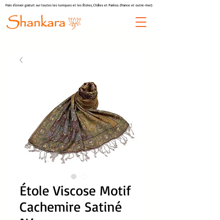
Frais d'envoi gratuit sur toutes les tuniques et les Étoles, Châles et Paréos. (France et outre-mer)
Étole Viscose Motif
Cachemire Satiné