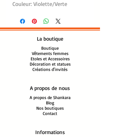
Couleur: Violette/Verte
Dimension: l:70 cm, L:200 cm
100% Viscose
Finitions franges tressées
Lavage machine 30°, séchage
La boutique
à plat
Fabrication artisanale Inde
Boutique
Vêtements femmes
Etoles et Accessoires
Décoration et statues
Créations d'invités
A propos de nous
A propos de Shankara
Blog
Nos boutiques
Contact
Informations