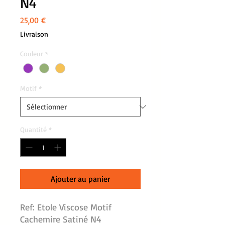
N4
Prix
25,00 €
Livraison
Couleur
*
Motif
*
Quantité
*
Ajouter au panier
Ref: Etole Viscose Motif
Cachemire Satiné N4