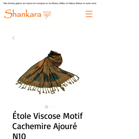
Frais d'envoi gratuit sur toutes les tuniques et les Étoles, Châles et Paréos. (France et outre-mer)
Étole Viscose Motif
Cachemire Ajouré
N10