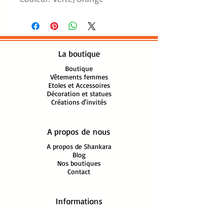
Dimension: l:70 cm, L:200 cm
100% Viscose
Finitions franges tressées
Lavage machine 30°, séchage
La boutique
à plat
Fabrication artisanale Inde
Boutique
Vêtements femmes
Etoles et Accessoires
Décoration et statues
Créations d'invités
A propos de nous
A propos de Shankara
Blog
Nos boutiques
Contact
Informations
Mon compte