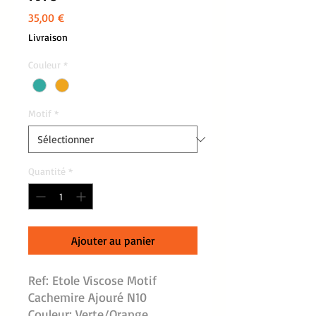
Prix
35,00 €
Livraison
Couleur
*
Motif
*
Quantité
*
Ajouter au panier
Ref: Etole Viscose Motif
Cachemire Ajouré N10
Couleur: Verte/Orange