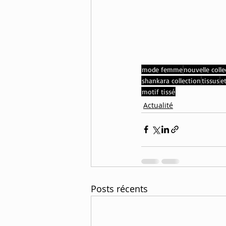
mode femme
nouvelle colle
shankara collection
tissus
e
motif tissé
Actualité
Posts récents