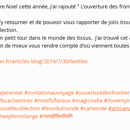
 Noel cette année, j'ai rajouté " L'ouverture des fronti
d'y retourner et de pouvoir vous rapporter de jolis tis
lection.
 petit tour dans le monde des tissus,  j'ai trouvé cet a
met de mieux vous rendre compte d'où viennent toutes
.fr/articles-blog/2019/7/30/textiles
uperenoel
#invitationauvoyage
#ouverturedesfrontie
fscachemires
#motifsfloraux
#magicindia
#ilovemyi
uvellecollection
#tourdumonde
#carteinde
#artisan
dheephirmilenge
#जल्दहीफिरमिलेंगे