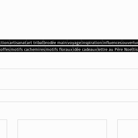
ction
artisanat
art tribal
brodée main
voyage
inspiration
influences
ouvertur
toffes
motifs cachemires
motifs floraux
idée cadeaux
lettre au Père Noel
ti