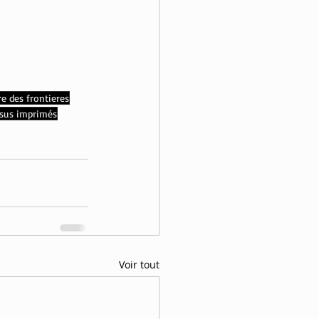
e des frontieres
ssus imprimés
Voir tout