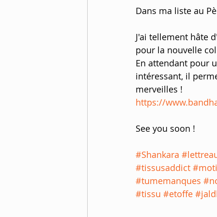
Dans ma liste au Père
J'ai tellement hâte 
pour la nouvelle col
En attendant pour un
intéressant, il per
merveilles !
https://www.bandhan
See you soon ! 
#Shankara
#lettrea
#tissusaddict
#moti
#tumemanques
#no
#tissu
#etoffe
#jal