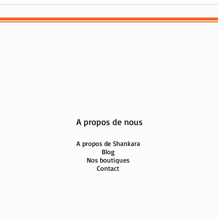
Comment bien s'habiller
Shan
quand il fait très chaud ?
femm
A propos de nous
A propos de Shankara
Blog
Nos boutiques
Contact