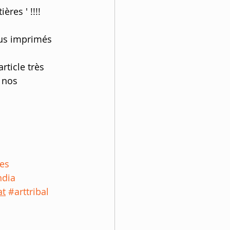
ères ' !!!!
sus imprimés 
rticle très 
 nos 
res
ndia
at
#arttribal