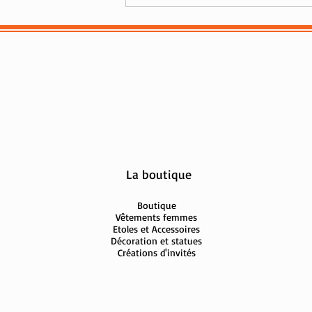
Quand la peinture inspire la
mode : l'âme artistique des
collections Shankara
La boutique
Boutique
Vêtements femmes
Etoles et Accessoires
Décoration et statues
Créations d'invités