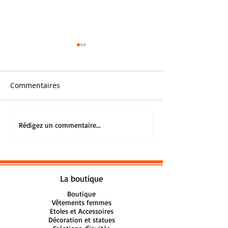
Commentaires
Comment bien s'habiller
Shankara, une C
Rédigez un commentaire...
quand il fait très chaud ?
femme pensée p
La boutique
Boutique
Vêtements femmes
Etoles et Accessoires
Décoration et statues