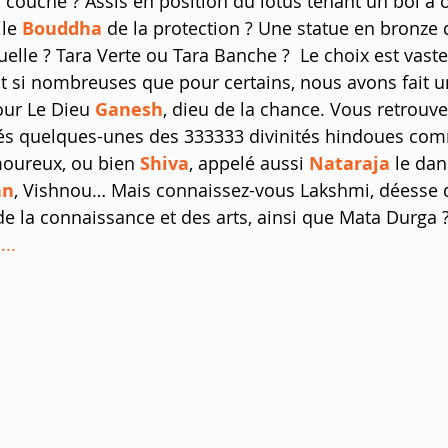
ouché ? Assis en position du lotus tenant un bol à o
le 
Bouddha
 de la protection ? Une statue en bronze 
uelle ? Tara Verte ou Tara Banche ?  Le choix est vaste 
t si nombreuses que pour certains, nous avons fait un
ur Le Dieu 
Ganesh
, dieu de la chance. Vous retrouve
ités quelques-unes des 333333 divinités hindoues co
moureux, ou bien 
Shiva
, appelé aussi 
Nataraja
 le dan
an
, Vishnou… Mais connaissez-vous Lakshmi, déesse de
de la connaissance et des arts, ainsi que Mata Durga ? 
...