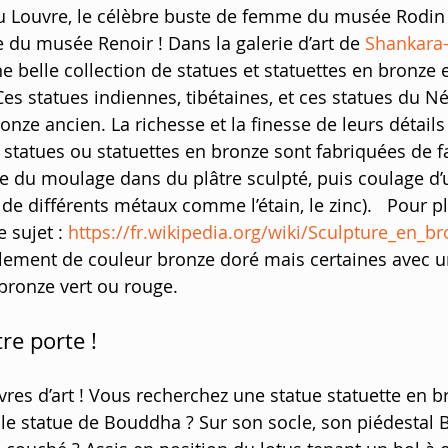
 Louvre, le célèbre buste de femme du musée Rodin e
 du musée Renoir ! Dans la galerie d’art de 
Shankara
 belle collection de statues et statuettes en bronze
Ces statues indiennes, tibétaines, et ces statues du N
nze ancien. La richesse et la finesse de leurs détails
 statues ou statuettes en bronze sont fabriquées de f
ue du moulage dans du plâtre sculpté, puis coulage d’u
 de différents métaux comme l’étain, le zinc).   Pour p
 sujet : 
https://fr.wikipedia.org/wiki/Sculpture_en_b
lement de couleur bronze doré mais certaines avec u
 bronze vert ou rouge.
tre porte !
res d’art ! Vous recherchez une statue statuette en b
elle statue de Bouddha ? Sur son socle, son piédestal