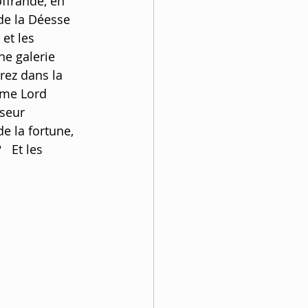
ffrande, en 
de la Déesse 
et les 
e galerie 
rez dans la 
mme Lord 
seur 
 la fortune, 
  Et les 