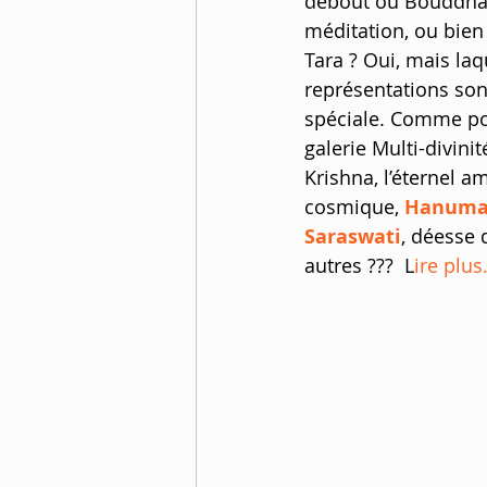
debout ou Bouddha c
méditation, ou bien 
Tara ? Oui, mais laq
représentations son
spéciale. Comme po
galerie Multi-divin
Krishna, l’éternel a
cosmique, 
Hanum
Saraswati
, déesse 
autres ???  L
ire plus.