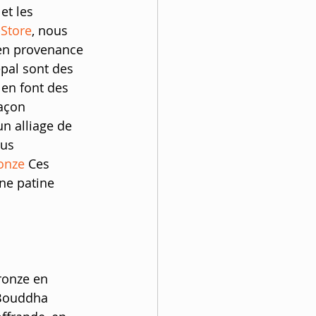
t les 
-S
tore
, nous 
 en provenance 
épal sont des 
 en font des 
açon 
n alliage de 
lus 
ronze
 Ces 
ne patine 
ronze en 
 Bouddha 