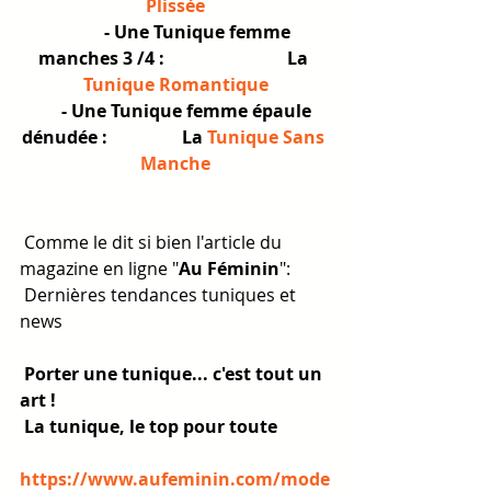
Plissée
           - Une Tunique femme 
manches 3 /4 :                            La 
Tunique Romantique
      - Une Tunique femme épaule 
dénudée :                 La 
Tunique Sans 
Manche
 Comme le dit si bien l'article du 
magazine en ligne "
Au Féminin
":
 Dernières tendances tuniques et 
news   
Porter une tunique... c'est tout un 
art !
La tunique, le top pour toute
https://w
ww.aufeminin.com/mode