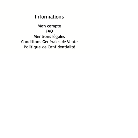
Informations
Mon compte
FAQ
Mentions légales
Conditions Générales de Vente
Politique
de Confidentialité
PAIEMENTS Sécurisés‎ PAYPAL
En savoir plus
www.shankara-store.com
- SHANKARA 06, 14 Montée st
Anne, 06800 Cagnes/mer - France - Mobile:
+33668705757