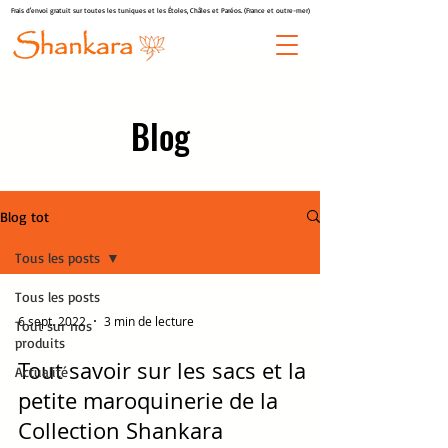
Frais d'envoi gratuit sur toutes les tuniques et les Étoles, Châles et Paréos. (France et outre-mer)
Blog
Blog tot
Tous les posts
Tous les posts
6 sept. 2022
3 min de lecture
Tout sur nos
produits
Tout savoir sur les sacs et la
Actualité
petite maroquinerie de la
Collection Shankara