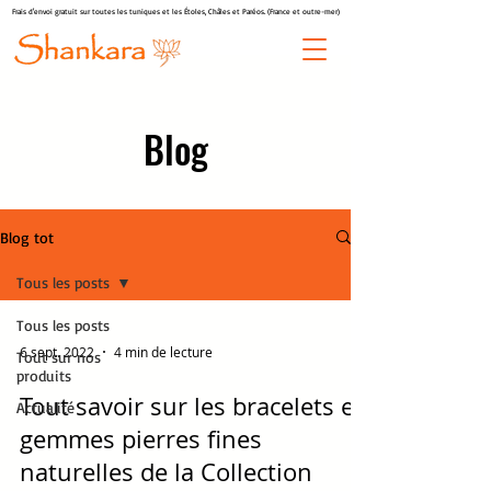
Frais d'envoi gratuit sur toutes les tuniques et les Étoles, Châles et Paréos. (France et outre-mer)
Blog
Blog tot
Tous les posts
Tous les posts
6 sept. 2022
4 min de lecture
Tout sur nos
produits
Tout savoir sur les bracelets en
Actualité
gemmes pierres fines
naturelles de la Collection